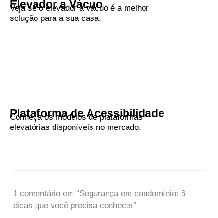
Elevador a Vácuo
Veja se o elevador a vácuo é a melhor
solução para a sua casa.
Plataforma de Acessibilidade
Conheça os modelos de plataformas
elevatórias disponíveis no mercado.
1 comentário em “Segurança em condomínio: 6
dicas que você precisa conhecer”