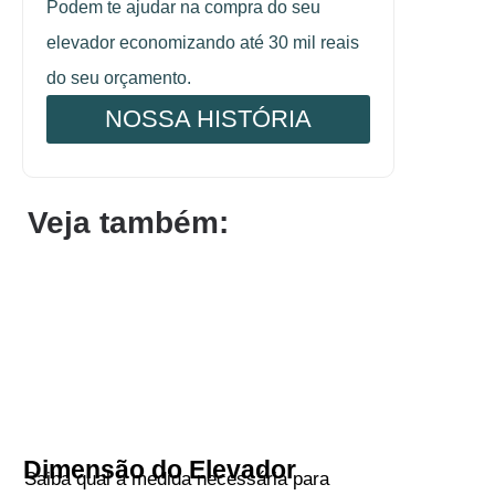
Podem te ajudar na compra do seu
elevador economizando até 30 mil reais
do seu orçamento.
NOSSA HISTÓRIA
Veja também:
Dimensão do Elevador
Saiba qual a medida necessária para