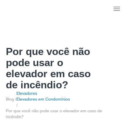
Ir
Men
para
o
princ
conteúdo
Por que você não
pode usar o
elevador em caso
de incêndio?
Elevadores
Blog /
Elevadores em Condomínios
/
Por que você não pode usar o elevador em caso de
incêndio?