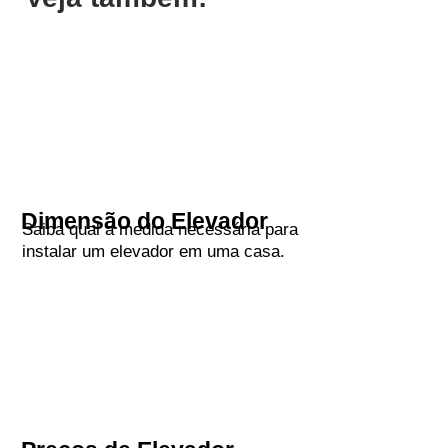
Dimensão do Elevador
Saiba qual a medida necessária para
instalar um elevador em uma casa.