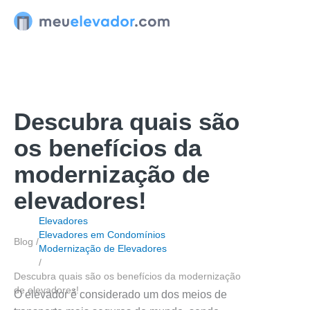
Ir
para
o
conteúdo
Descubra quais são
os benefícios da
modernização de
elevadores!
Elevadores
Elevadores em Condomínios
Blog /
Modernização de Elevadores
/
Descubra quais são os benefícios da modernização
de elevadores!
O elevador é considerado um dos meios de