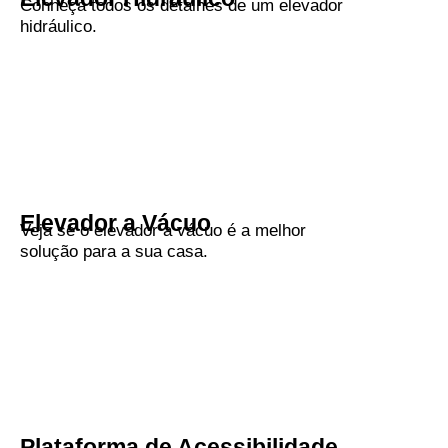
Conheça todos os detalhes de um elevador
hidráulico.
Elevador a Vácuo
Veja se o elevador a vácuo é a melhor
solução para a sua casa.
Plataforma de Acessibilidade