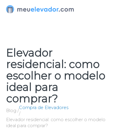
Ir
para
o
conteúdo
Elevador
residencial: como
escolher o modelo
ideal para
comprar?
Compra de Elevadores
Blog /
/
Elevador residencial: como escolher o modelo
ideal para comprar?