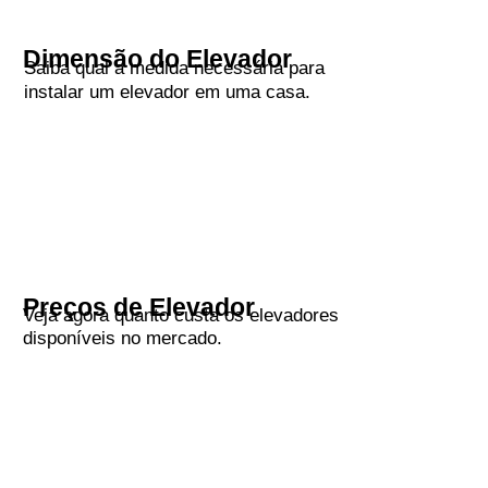
Dimensão do Elevador
Saiba qual a medida necessária para
instalar um elevador em uma casa.
Preços de Elevador
Veja agora quanto custa os elevadores
disponíveis no mercado.