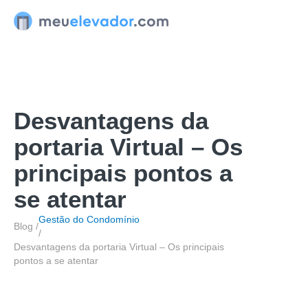
Ir
para
o
conteúdo
Desvantagens da
portaria Virtual – Os
principais pontos a
se atentar
Gestão do Condomínio
Blog /
/
Desvantagens da portaria Virtual – Os principais
pontos a se atentar