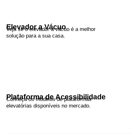
Elevador a Vácuo
Veja se o elevador a vácuo é a melhor
solução para a sua casa.
Plataforma de Acessibilidade
Conheça os modelos de plataformas
elevatórias disponíveis no mercado.