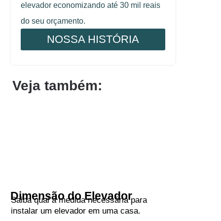
elevador economizando até 30 mil reais
do seu orçamento.
NOSSA HISTÓRIA
Veja também:
Dimensão do Elevador
Saiba qual a medida necessária para
instalar um elevador em uma casa.