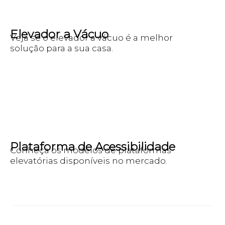
Elevador a Vácuo
Veja se o elevador a vácuo é a melhor
solução para a sua casa.
Plataforma de Acessibilidade
Conheça os modelos de plataformas
elevatórias disponíveis no mercado.