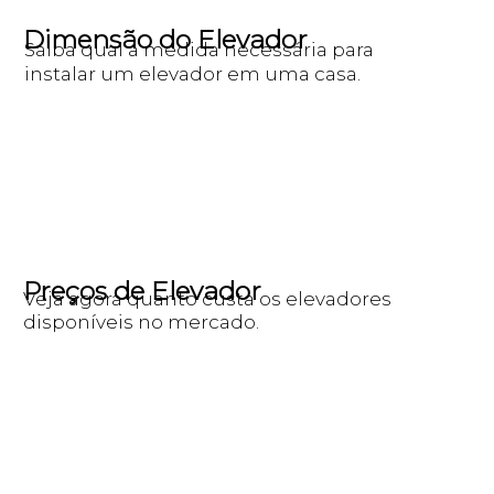
Dimensão do Elevador
Saiba qual a medida necessária para
instalar um elevador em uma casa.
Preços de Elevador
Veja agora quanto custa os elevadores
disponíveis no mercado.