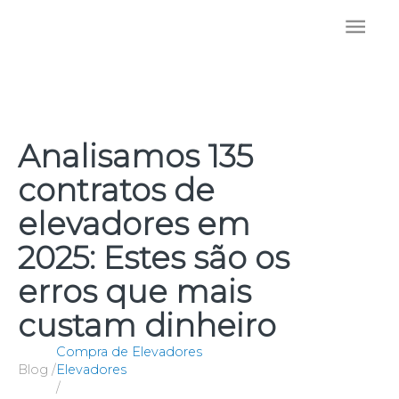
Ir
Men
para
o
prin
conteúdo
Analisamos 135
contratos de
elevadores em
2025: Estes são os
erros que mais
custam dinheiro
Compra de Elevadores
Blog /
Elevadores
/