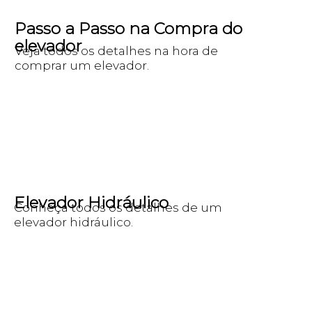
Passo a Passo na Compra do
elevador
Veja todos os detalhes na hora de
comprar um elevador.
Elevador Hidráulico
Conheça todos os detalhes de um
elevador hidráulico.