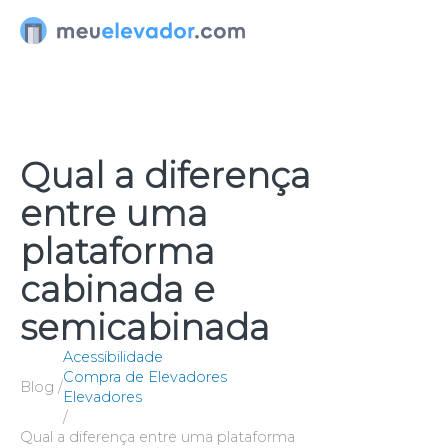
Ir
para
o
conteúdo
Qual a diferença
entre uma
plataforma
cabinada e
semicabinada
Acessibilidade
Compra de Elevadores
Blog /
Elevadores
/
Qual a diferença entre uma plataforma