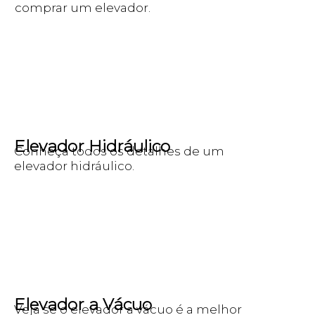
comprar um elevador.
Elevador Hidráulico
Conheça todos os detalhes de um
elevador hidráulico.
Elevador a Vácuo
Veja se o elevador a vácuo é a melhor