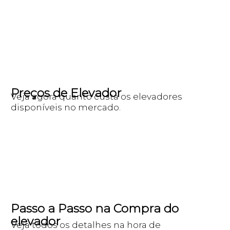
Preços de Elevador
Veja agora quanto custa os elevadores
disponíveis no mercado.
Passo a Passo na Compra do
elevador
Veja todos os detalhes na hora de