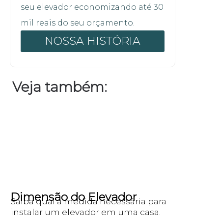
seu elevador economizando até 30
mil reais do seu orçamento.
NOSSA HISTÓRIA
Veja também:
Dimensão do Elevador
Saiba qual a medida necessária para
instalar um elevador em uma casa.