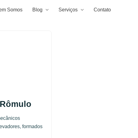
em Somos
Blog
Serviços
Contato
 Rômulo
mecânicos
levadores, formados