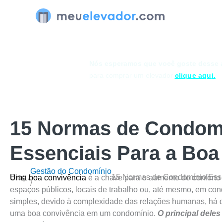
Ir
para
o
conteúdo
Nós esperamos que você goste desse a
para comprar um elevador
clique aqu
i.
15 Normas de Condom
Essenciais Para a Boa
Gestão do Condomínio
Blog /
15 Normas de Condomínio Esse
Uma boa convivência
é a chave para o aumento do conforto 
/
espaços públicos, locais de trabalho ou, até mesmo, em co
simples, devido à complexidade das relações humanas, há
uma boa convivência em um condomínio.
O principal dele