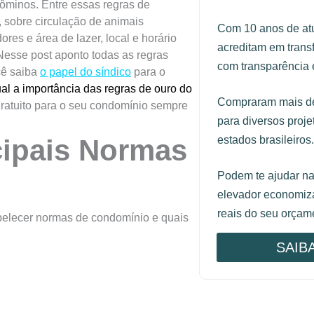
dôminos. Entre essas regras de
 sobre circulação de animais
Com 10 anos de at
res e área de lazer, local e horário
acreditam em trans
. Nesse post aponto todas as regras
com transparência e
cê saiba
o papel do síndico
para o
al a importância das regras de ouro do
Compraram mais de
ratuito para o seu condomínio sempre
para diversos proj
cipais Normas
estados brasileiros.
Podem te ajudar n
elevador economiza
reais do seu orçam
abelecer normas de condomínio e quais
SAIB