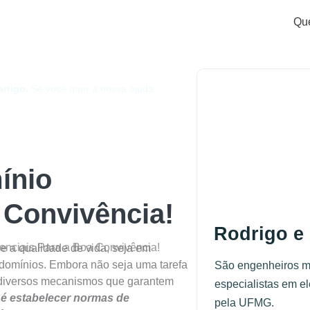
Qu
rtigo.
Se você quer a nossa ajuda
ínio
 Convivência!
Rodrigo e
nciais Para a Boa Convivência!
e a qualidade de vida, seja em
ndomínios. Embora não seja uma tarefa
São engenheiros 
 diversos mecanismos que garantem
especialistas em e
s é estabelecer normas de
pela UFMG.