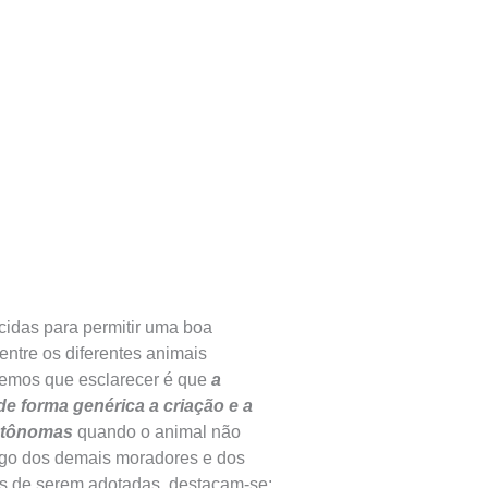
cidas para permitir uma boa
entre os diferentes animais
 temos que esclarecer é que
a
e forma genérica a criação e a
autônomas
quando o animal não
sego dos demais moradores e dos
eis de serem adotadas, destacam-se: