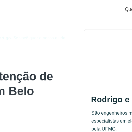
Qu
rtigo.
Se você quer a nossa ajuda
tenção de
m Belo
Rodrigo e
São engenheiros 
especialistas em e
pela UFMG.