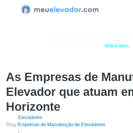
Ir
para
o
conteúdo
Nós esperamos que você goste desse a
para comprar um elevador
clique aqu
i.
As Empresas de Manu
Elevador que atuam e
Horizonte
Elevadores
Blog /
Empresas de Manutenção de Elevadores
/