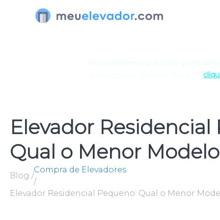
Ir
para
o
conteúdo
Nós esperamos que você goste desse
ajuda para comprar um elevador
cliq
Elevador Residencial
Qual o Menor Modelo
Compra de Elevadores
Blog /
/
Elevador Residencial Pequeno: Qual o Menor Mod