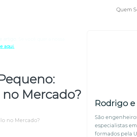
Quem S
 artigo.
Se você quer a nossa
ue aqu
i.
 Pequeno:
 no Mercado?
Rodrigo e
São engenheiro
elo no Mercado?
especialistas em
formados pela 