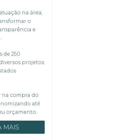
atuação na área,
ansformar o
ansparência e
.
 de 250
diversos projetos
stados
r na compra do
conomizando até
seu orçamento.
A MAIS