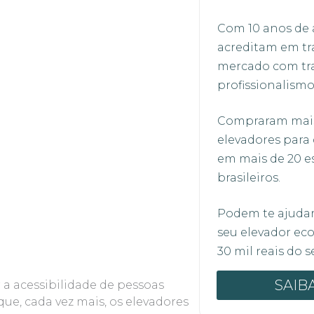
Com 10 anos de 
acreditam em tr
mercado com tr
profissionalismo
Compraram mais
elevadores para 
em mais de 20 e
brasileiros.
Podem te ajuda
seu elevador e
30 mil reais do 
SAIB
a acessibilidade de pessoas
ue, cada vez mais, os elevadores