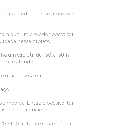
mas acredita que seja possível
 para que um elevador possa ser
nuidade nesse projeto.
ha um vão útil de 1,50 x 1,50m
.
ndo te atender.
e e uma pessoa em pé.
paço.
 medida. Então é possível ter
as que eu mencionei.
0 x 1,20 m. Nesse caso seria um