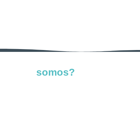
Quem
somos?
Rodrigo e Rômulo são os fundadores do
MeuElevador.com, o principal site de elevadores do
Brasil.
Formados em Engenharia Mecânica pela UFMG,
possuem uma década de experiência na área de
elevadores. Durante esse período, realizaram perícias
técnicas em centenas de equipamentos e gerenciaram a