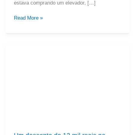
estava comprando um elevador, […]
Read More »
Um
desconto
de
12
mil
reais
na
compra
do
elevador!