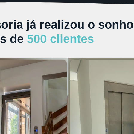
ria já realizou o sonho
s de
500 clientes