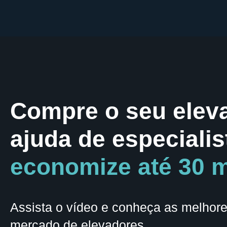
Ir
para
o
conteúdo
Compre o seu elev
ajuda de especialis
economize até 30 mi
Assista o vídeo e conheça as melhor
mercado de elevadores