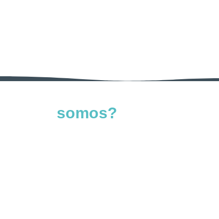
Quem
somos?
Rodrigo e Rômulo são os fundadores do
MeuElevador.com, o principal site de elevadores do
Brasil.
Formados em Engenharia Mecânica pela UFMG,
possuem uma década de experiência na área de
elevadores. Durante esse período, realizaram perícias
técnicas em centenas de equipamentos e gerenciaram a